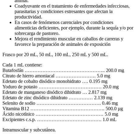
animal.
Coadyuvante en el tratamiento de enfermedades infecciosas,
parasitarias y condiciones estresantes que afectan la
productividad.
En casos de fenómenos carenciales por condiciones
alimenticias deficientes, por ejemplo, durante la sequía y/o por
sobrecarga de pastoreo.
Mejora el rendimiento muscular en caballos de carreras y
favorece la preparación de animales de exposición
Frasco por 20 mL, 50 mL, 100 mL, 250 mL y 500 mL.
Cada 1 mL contiene:
Butafosfán ………………………………………….. 200.0 mg
Citrato de hierro amoniacal ……………………. 5.0 mg
Edetato de cobalto disódico monohidrato …. 0.195 mg
Yoduro de potasio ………………………………… 20.0 mg
Edetato de manganeso disódico dihidrato … 2.817 mg
Edetato de zinc disódico dihidrato …………… 2.139 mg
Selenito de sodio …………………………………. 0.46 mg
Vitamina B12 ………………………………………. 500.0 µg
Ácido nicotínico …………………………………… 5.0 mg
Excipientes c.s.p. …………………………………. 1.0 mL
Intramuscular y subcutánea.