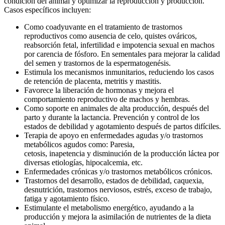
condición del animal y optimizar la reproducción y producción.
Casos específicos incluyen:
Como coadyuvante en el tratamiento de trastornos
reproductivos como ausencia de celo, quistes ováricos,
reabsorción fetal, infertilidad e impotencia sexual en machos
por carencia de fósforo. En sementales para mejorar la calidad
del semen y trastornos de la espermatogenésis.
Estimula los mecanismos inmunitarios, reduciendo los casos
de retención de placenta, metritis y mastitis.
Favorece la liberación de hormonas y mejora el
comportamiento reproductivo de machos y hembras.
Como soporte en animales de alta producción, después del
parto y durante la lactancia. Prevención y control de los
estados de debilidad y agotamiento después de partos difíciles.
Terapia de apoyo en enfermedades agudas y/o trastornos
metabólicos agudos como: Paresia,
cetosis, inapetencia y disminución de la producción láctea por
diversas etiologías, hipocalcemia, etc.
Enfermedades crónicas y/o trastornos metabólicos crónicos.
Trastornos del desarrollo, estados de debilidad, caquexia,
desnutrición, trastornos nerviosos, estrés, exceso de trabajo,
fatiga y agotamiento físico.
Estimulante el metabolismo energético, ayudando a la
producción y mejora la asimilación de nutrientes de la dieta