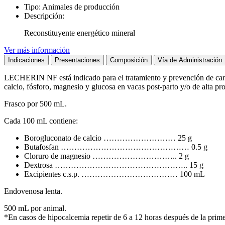
Tipo:
Animales de producción
Descripción:
Reconstituyente energético mineral
Ver más información
Indicaciones
Presentaciones
Composición
Vía de Administración
LECHERIN NF está indicado para el tratamiento y prevención de carenc
calcio, fósforo, magnesio y glucosa en vacas post-parto y/o de alta pr
Frasco por 500 mL.
Cada 100 mL contiene:
Borogluconato de calcio ……………………… 25 g
Butafosfan ………………………………………… 0.5 g
Cloruro de magnesio ………………………….. 2 g
Dextrosa ………………………………………….. 15 g
Excipientes c.s.p. ……………………………… 100 mL
Endovenosa lenta.
500 mL por animal.
*En casos de hipocalcemia repetir de 6 a 12 horas después de la prim