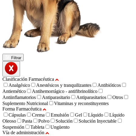
Filtrar
Clasificación Farmacéutica
Analgésico
Anestésicos y tranquilizantes
Antibióticos
Antiemético
Antihemorrágico - antifibrinolítico
Antiinflamatorios
Antiparasitario
Antiparasitarios
Otros
Suplemento Nutricional
Vitaminas y reconstituyentes
Forma Farmacéutica
Cápsulas
Crema
Emulsión
Gel
Líquido
Líquido
Oleoso
Pasta
Polvo
Solución
Solución Inyectable
Suspensión
Tableta
Ungüento
Vía de administración